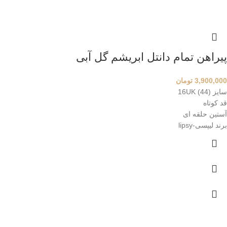
پیراهن تمام دانتل ابریشم گل آبی
3,900,000
تومان
سایز 16UK (44)
قد کوتاه
آستین حلقه ای
برند لیپسی-lipsy