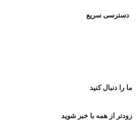
دسترسی سریع
پخش انواع پوشاک
پخش لوازم آرایشی
پخش لوازم ورزشی
پخش انواع دزد گیر
پخش انواع رنگ و ابزار
پخش قطعات خودرو
ما را دنبال کنید
زودتر از همه با خبر شوید