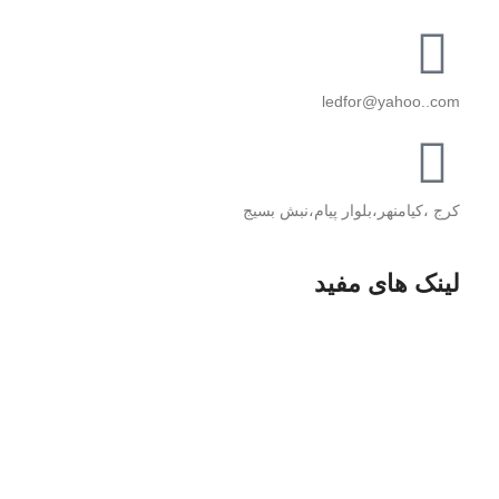
ledfor@yahoo..com
کرج ،کیامنهر،بلوار پیام،نبش بسیج
لینک های مفید
پخش دوربین مدار بسته
پخـش قطعــات کــامپیوتر
پخش لــــوازم خـــــانگی
پخــش مبلمان منــــــزل
پخش قطعات موبایل
طراخی وب سایت