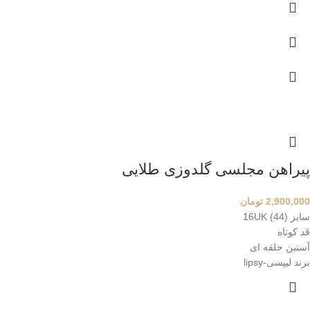
پیراهن مجلسی گلدوزی طلایی
2,900,000
تومان
سایز 16UK (44)
قد کوتاه
آستین حلقه ای
برند لیپسی-lipsy