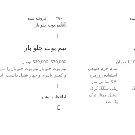
ده
-7%
فروخته شده
نیم بوت چلو باز
1,1
تومان
570,000
530,000
تومان
بند
تمام چرم طبیعی
نیم بوت چلو باز نیم بوت چلو باز را می‌
رای
استفاده روزمره
و کفش پاییزی و چهار فصل دانست. ای
بند
3.5 سانتی متر
ن سگگ
ریلی سگگ تُرک
گک
استیل ممتاز ترک
اطلاعات بیشتر
 یک عدد