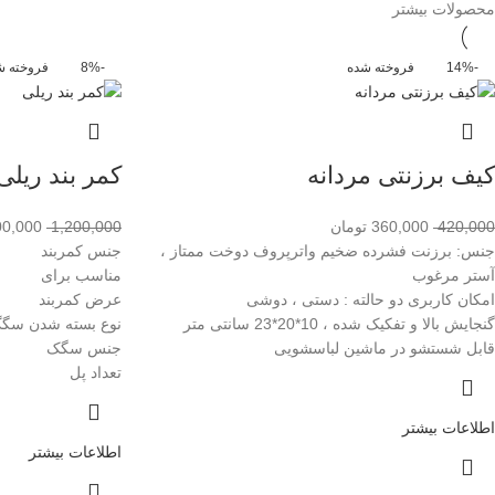
محصولات بیشتر
-14%
فروخته شده
-8%
فروخته ش
کیف برزنتی مردانه
کمر بند ریلی
420,000
360,000
تومان
1,200,000
00,000
جنس: برزنت فشرده ضخیم واترپروف دوخت ممتاز ،
جنس کمر
آستر مرغوب
مناسب ب
امکان کاربری دو حالته : دستی ، دوشی
عرض کمر
گنجایش بالا و تفکیک شده ، 10*20*23 سانتی متر
نوع بسته شد
قابل شستشو در ماشین لباسشویی
جنس س
تعداد پل
اطلاعات بیشتر
اطلاعات بیشتر