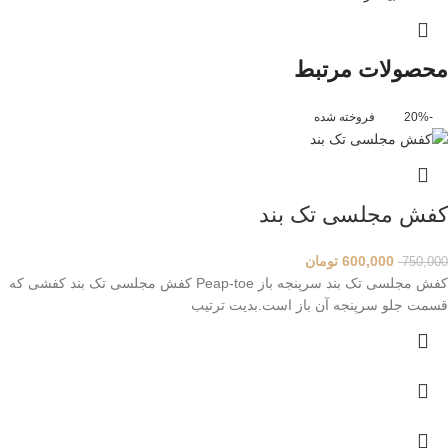
محصولات مرتبط
-20%
فروخته شده
کفش مجلسی تک بند
600,000
تومان
750,000
کفش مجلسی تک بند سرپنجه باز Peap-toe کفش مجلسی تک بند کفشی که
قسمت جلو سرپنجه آن باز است.بدیت ترتیب