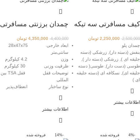
کیف مسافرتی سه تیکه
چمدان برزنتی مسافرتی
2,250,000
تومان
4,350,000
تومان
4,400,000
2,500,000
چمدان پلو
ابعاد خارجی 28x47x75
بنفش (دسته دار), زرشکی (دسته
سانتی‌متر
جلیقه ای ), زرشکی (دسته دار ),
وزن 4.2 کیلوگرم
طوسی (دست دار), طوسی( دسته
ظرفیت وزنی 30 کیلوگرم
جلیقه ای), نسکافه ای (دسته جلیقه
توضیحات قفل قفل TSA بین
ای )
المللی
نوع ساختار انعطاف‌پذیر
اطلاعات بیشتر
اطلاعات بیشتر
-4%
فروخته شده
-14%
فروخته شده