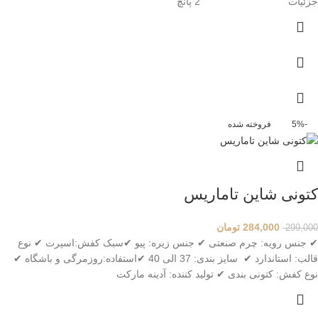
جزئیات 2 پانچ
-5%
فروخته شده
کتونی شاین تاماریس
284,000
تومان
299,000
✔ جنس رویه: چرم صنعتی ✔ جنس زیره: پیو ✔سبک کفش:اسپرت ✔ نوع
قالب: استاندارد ✔ سایز بندی: 37 الی 40 ✔استفاده:روزمرگی و باشگاه ✔
نوع کفش: کتونی بندی ✔ تولید کننده: آدینه مارکت