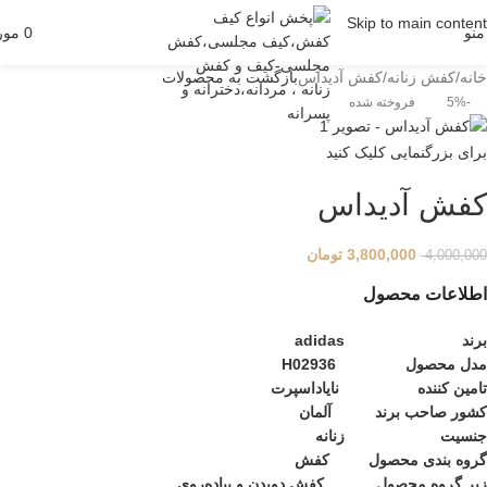
Skip to main content
منو
0
مور
خانه
کفش زنانه
کفش آدیداس
بازگشت به محصولات
-5%
فروخته شده
برای بزرگنمایی کلیک کنید
کفش آدیداس
3,800,000
تومان
4,000,000
اطلاعات محصول
برند
adidas
مدل محصول H02936
تامین کننده نایاد‌اسپرت
کشور صاحب برند آلمان
جنسیت زنانه
گروه بندی محصول کفش
زیر گروه محصول کفش دویدن و پیاده‌روی