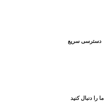
پخـش قطعــات کــامپیوتر
پخش لــــوازم خـــــانگی
پخــش مبلمان منــــــزل
پخش قطعات موبایل
طراخی وب سایت
دسترسی سریع
پخش انواع پوشاک
پخش لوازم آرایشی
پخش لوازم ورزشی
پخش انواع دزد گیر
پخش انواع رنگ و ابزار
پخش قطعات خودرو
ما را دنبال کنید