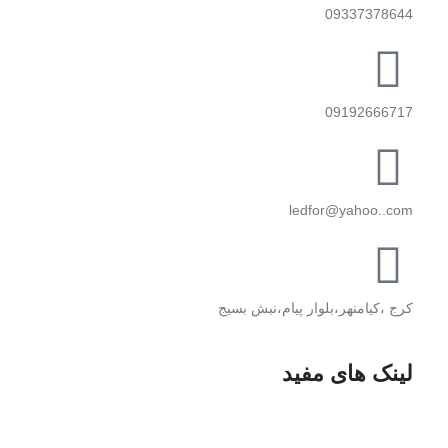
09337378644
09192666717
ledfor@yahoo..com
کرج ،کیامنهر،بلوار پیام،نبش بسیج
لینک های مفید
پخش دوربین مدار بسته