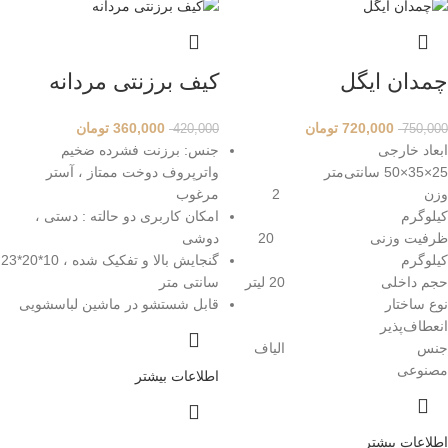
چمدان ایگل
کیف برزنتی مردانه
720,000
تومان
360,000
تومان
420,000
750,000
ابعاد خارجی
جنس: برزنت فشرده ضخیم
25×35×50 سانتی‌متر
واترپروف دوخت ممتاز ، آستر
وزن 2
مرغوب
کیلوگرم
امکان کاربری دو حالته : دستی ،
ظرفیت وزنی 20
دوشی
کیلوگرم
گنجایش بالا و تفکیک شده ، 10*20*23
حجم داخلی 20 لیتر
سانتی متر
نوع ساختار
قابل شستشو در ماشین لباسشویی
انعطاف‌پذیر
جنس الیاف
مصنوعی
اطلاعات بیشتر
اطلاعات بیشتر