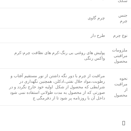
سگک
جنس
چرم گاوی
چرم
نوع چرم
طرح دار
ملزومات
پولیش های روغنی بی رنگ-کرم های نظافت چرم-کرم
مراقبتی
واکس رنگی
محصول
مراقبت از چرم با دور نگه داشتن از نور مستقیم آفتاب و
نحوه
رطوبت،مواد حلال نفتی،ادکلن، همچنین نگهداری در
مراقبت
شرایطی که محصول از شکل اولیه خود خارج نگردد و در
از
صورتی که از محصول به مدت طولانی استفاده نمی شود
محصول
داخل آن با روزنامه پر شود تا از دفرمگی ج