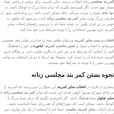
کمر بند مجلسی
زنانه انتخاب درست سایز کمربند برای زیبایی و راحتی شما
بسیار مهم است. اگر کمربندی بگیرید که برای شما بزرگ یا کوچک باشد، نه
تنها ظاهر شما را خراب می‌کند، بلکه ممکن است باعث درد و ناراحتی شود. از
طرفی بزرگ بودن سایز
کمر بند مجلسی زنانه
باعث می‌شود که شلوار به
خوبی در تن قرار نگیرد. در نتیجه شما باید با بررسی راهنمای انتخاب سایز
کمربند چرم بهترین استاندارد را با توجه شرایط بدن خود پیدا کنید.
انتخاب درست سایز کمربند
می‌تواند ظاهر شما را جذاب‌تر نشان دهد. همچنین
می‌توانید با انتخاب سبک و
جنس مناسب کمربند
،
لباس‌
های خود را هماهنگ
کنید. از آنجایی که شرایط بدنی هر کس با دیگری تفاوت دارد، در هنگام خرید
کمربند چرم باید آن را تست کرد. معمولا بعد از یک یا دو بار استفاده می‌توانید
بهترین سایز را با توجه به شرایط خود بسنجید.
نحوه بستن‌ کمر بند مجلسی زنانه
بسیاری از افراد در
انتخاب سایز کمربند
این سوال را می‌پرسند که کمربند را
در کدام سوراخ ببندیم؟ اولین عامل این است که سایز
کمر بند مجلسی زنانه
با
سایز شلوار
شما هماهنگ باشد. اگر کمربندی بگیرید که برای شما بزرگ یا
کوچک باشد، ممکن است که سوراخ‌های آن هم برای شما نامناسب باشند.
برای انتخاب
سایز کمربند مناسب
، شما باید با استفاده از یک متر نواری، دور