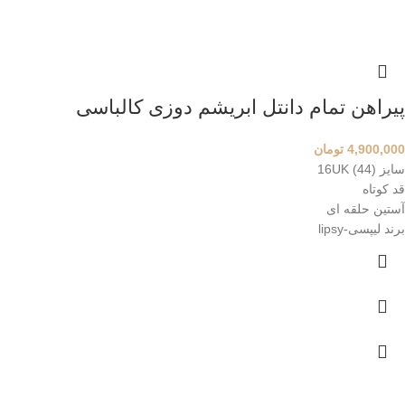
پیراهن تمام دانتل ابریشم دوزی کالباسی
4,900,000
تومان
سایز 16UK (44)
قد کوتاه
آستین حلقه ای
برند لیپسی-lipsy