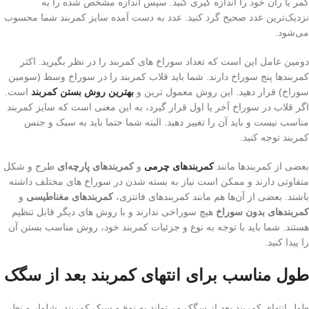
کمر یا ران خود را اندازه گیری کنید. سپس اندازه مشخص شده‌ را به
نزدیک‌ترین عدد صحیح گرد کنید. عدد به دست آمده‌ سایز کمربند شما محسوب
می‌شود.
دومین عامل این است که تعداد سوراخ های کمربند را در نظر بگیرید. اکثر
کمربندها پنج سوراخ دارند. شما باید قلاب کمربند را در سوراخ وسط (سومین
سوراخ) قرار دهید. این روش معمول ترین و
بهترین روش بستن‌ کمربند
است.
اگر قلاب در سوراخ آخر یا اول قرار گیرد، به این معنی است که سایز کمربند
مناسب نیست و باید آن را تغییر دهید. البته شما حتما باید به سبک و جنس
کمربند توجه کنید.
بعضی از کمربندها مانند
کمربندهای چرمی
و
کمربندهای پارچه‌ای
طرح و شکل
متفاوتی دارند و ممکن است نیاز به بسته‌ شدن‌ در سوراخ های مختلف داشته
باشند. بعضی از آن‌ها هم مانند کمربندهای فانتزی،
کمربندهای مغناطیسی
و
کمربندهای بدون سوراخ
هیچ سوراخی ندارند و با روش های دیگر قابل تنظیم
هستند. شما باید با توجه به نوع و جزئیات کمربند خود، روش مناسب بستن‌ آن
را پیدا کنید.
طول مناسب برای انتهای کمربند بعد از سگک
طول انتهای کمربند بعد از سگک می‌تواند به نوع و سبک کمربند، شلوار و نظر