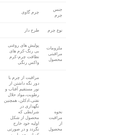
جنس
چرم گاوی
چرم
نوع چرم
طرح دار
پولیش های روغنی
ملزومات
بی رنگ-کرم های
مراقبتی
نظافت چرم-کرم
محصول
واکس رنگی
مراقبت از چرم با
دور نگه داشتن از
نور مستقیم آفتاب و
رطوبت،مواد حلال
نفتی،ادکلن، همچنین
نگهداری در
نحوه
شرایطی که
مراقبت
محصول از شکل
از
اولیه خود خارج
محصول
نگردد و در صورتی
که از محصول به