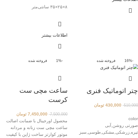
۸×۲۵×۳۵ سانتی‌متر
اطلاعات بیشتر
-16%
فروخته شده
-1%
فروخته شده
ساعت مچی ست
چتر اتوماتیک فنری
کرست
430,000
تومان
510,000
7,450,000
تومان
7,500,000
color
محصول اورجینال با ضمانت اصالت
صورتی روشن,آبی
ساعت مچی ست زنانه و مردانه
تیره,زرشکی,مشکی,طوسی,سبز
موتور کوارتز ساخت ژاپن با کیفیت