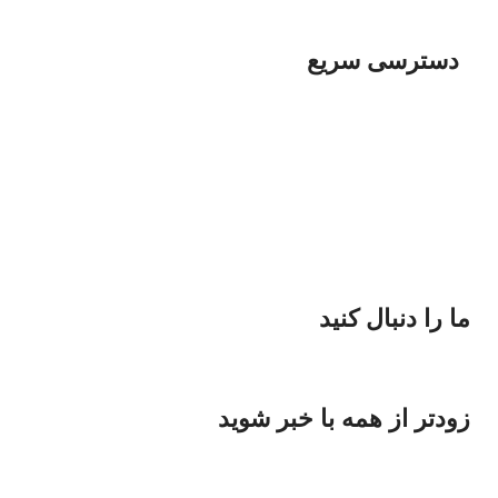
دسترسی سریع
پخش انواع پوشاک
پخش لوازم آرایشی
پخش لوازم ورزشی
پخش انواع دزد گیر
پخش انواع رنگ و ابزار
پخش قطعات خودرو
ما را دنبال کنید
زودتر از همه با خبر شوید