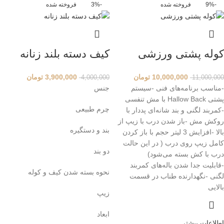
-9%
فروخته شده
-3%
فروخته شده
کوله پشتی ورزشی
کیف دسته بلند زنانه
10,000,000
تومان
3,900,000
تومان
4,000,000
11,000,000
-مناسب برنامه‌های فنی -سیستم
جنس
پشتی Hallow Back با مش تنفسی
چرم طبیعی
-کمربند لگنی و بند شانه‌ای پددار با
روکش مش -باز شدن درب با زیپ از
بند و دستگیره
بالا -افزایش 3 لیتر حجم با باز کردن
کامل زیپ روی درب ( در این حالت
دو بند
درب با کش بسته می‌شود)
-قابلیت جدا شدن باله‌های کمربند
نحوه بسته شدن کیف و کوله
لگنی -نگهدارنده طناب در قسمت
بالایی
زیپ
ابعاد
اطلاعات بیشتر