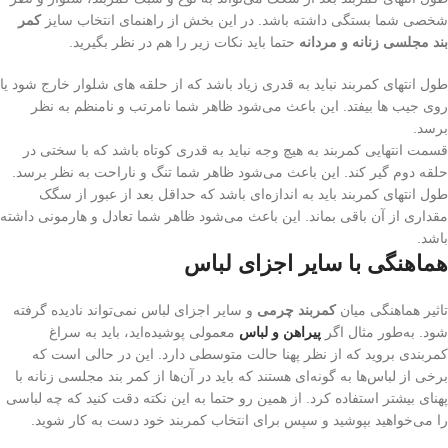
شخصی شما بستگی داشته باشد. در این بخش از راهنمای انتخاب سایز
کمر
بند مجلسی زنانه و مردانه
حتما باید نکات زیر را هم در نظر بگیرید.
طول انتهای کمربند نباید به قدری زیاد باشد که از حلقه های شلوار خارج شود یا
روی جیب ها بیفتد. این باعث می‌شود ظاهر شما نامرتب و نامنظم به نظر
برسد.
قسمت انتهایی کمربند به هیچ وجه نباید به قدری کوتاه باشد که با سختی در
حلقه دوم گیر کند. این باعث می‌شود ظاهر شما تنگ و ناراحت به نظر برسد.
طول انتهای کمربند باید به اندازه‌ای باشد که حداقل بعد از عبور از سگک
مقداری از آن باقی بماند. این باعث می‌شود ظاهر شما تعادل و هارمونی داشته
باشد.
هماهنگی با سایر اجزای لباس
تاثیر هماهنگی میان
کمربند چرمی
و سایر اجزای لباس نمی‌تواند نادیده‌ گرفته‌
شود. به‌طور مثال اگر
پیراهن و لباس
معمولی پوشیده‌اید، باید به سراغ
کمربندی بروید که از نظر پهنا حالت متوسطی دارد. این در حالی است که
برخی از لباس‌ها به گونه‌ای هستند که باید در آن‌ها از کمر بند مجلسی زنانه با
پهنای بیشتر استفاده کرد. از همین رو حتما به این نکته دقت کنید که چه لباسی
را می‌خواهید بپوشید و سپس برای انتخاب کمربند خود دست به کار شوید.