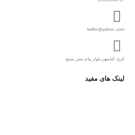
ledfor@yahoo..com
کرج ،کیامنهر،بلوار پیام،نبش بسیج
لینک های مفید
پخش دوربین مدار بسته
پخـش قطعــات کــامپیوتر
پخش لــــوازم خـــــانگی
پخــش مبلمان منــــــزل
پخش قطعات موبایل
طراخی وب سایت