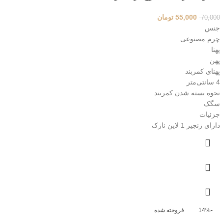
55,000
تومان
70,000
جنس
چرم مصنوعی
پهنا
پهن
پهنای کمربند
4 سانتی‌متر
نحوه بسته شدن کمربند
سگک
جزئیات
دارای زنجیر 1 لاین نازک
-14%
فروخته شده