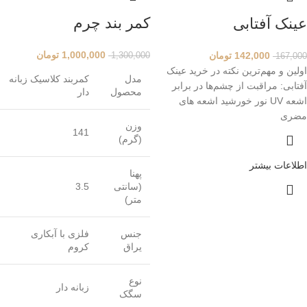
کمر بند چرم
عینک آفتابی
1,000,000
تومان
142,000
تومان
1,300,000
167,000
اولین و مهم‌ترین نکته در خرید عینک
مدل
کمربند کلاسیک زبانه
آفتابی: مراقبت از چشم‌ها در برابر
محصول
دار
اشعه UV نور خورشید اشعه های
مضری
وزن
141
(گرم)
اطلاعات بیشتر
پهنا
(سانتی
3.5
متر)
جنس
فلزی با آبکاری
یراق
کروم
نوع
زبانه دار
سگک