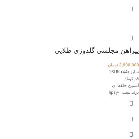
پیراهن مجلسی گلدوزی طلایی
2,900,000
تومان
سایز 16UK (44)
قد کوتاه
آستین حلقه ای
برند لیپسی-lipsy