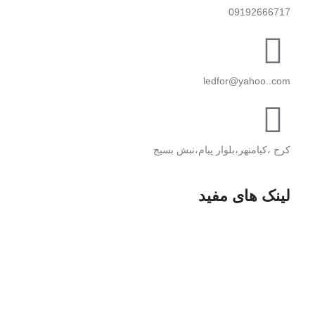
09192666717
ledfor@yahoo..com
کرج ،کیامنهر،بلوار پیام،نبش بسیج
لینک های مفید
پخش دوربین مدار بسته
پخـش قطعــات کــامپیوتر
پخش لــــوازم خـــــانگی
پخــش مبلمان منــــــزل
پخش قطعات موبایل