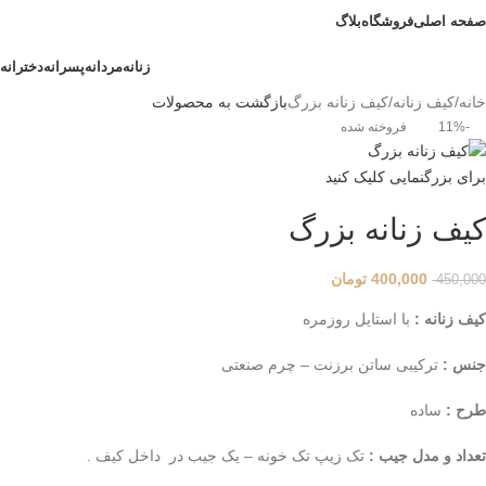
صفحه اصلی
فروشگاه
بلاگ
زنانه
مردانه
پسرانه
دخترانه
خانه
کیف زنانه
کیف زنانه بزرگ
بازگشت به محصولات
-11%
فروخته شده
برای بزرگنمایی کلیک کنید
کیف زنانه بزرگ
400,000
تومان
450,000
کیف زنانه :
با استایل روزمره
جنس :
ترکیبی ساتن برزنت – چرم صنعتی
طرح :
ساده
تعداد و مدل جیب :
تک زیپ تک خونه – یک جیب در داخل کیف .