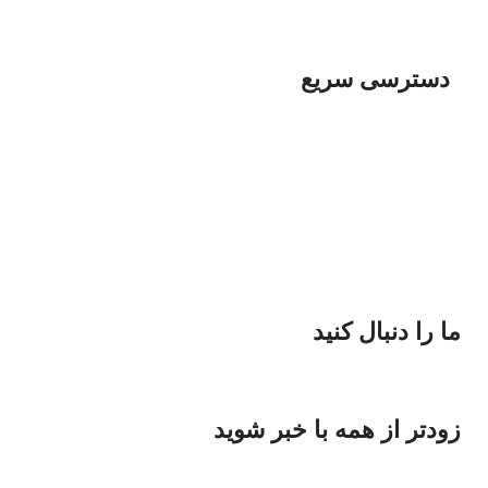
طراخی وب سایت
دسترسی سریع
پخش انواع پوشاک
پخش لوازم آرایشی
پخش لوازم ورزشی
پخش انواع دزد گیر
پخش انواع رنگ و ابزار
پخش قطعات خودرو
ما را دنبال کنید
زودتر از همه با خبر شوید