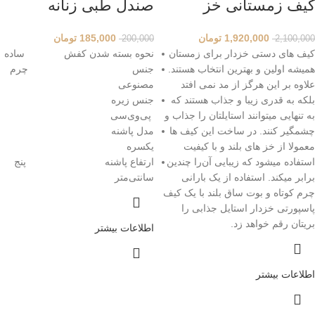
کیف زمستانی خز
صندل طبی زنانه
1,920,000
تومان
185,000
تومان
200,000
2,100,000
کیف های دستی خزدار برای زمستان
نحوه بسته شدن کفش ساده
همیشه اولین و بهترین انتخاب هستند.
جنس چرم
علاوه بر این هرگز از مد نمی افتد
مصنوعی
بلکه به قدری زیبا و جذاب هستند که
جنس زیره
به تنهایی میتوانند استایلتان را جذاب و
پی‌وی‌سی
چشمگیر کنند. در ساخت این کیف ها
مدل پاشنه
معمولا از خز های بلند و با کیفیت
یکسره
استفاده میشود که زیبایی آن‌را چندین
ارتفاع پاشنه پنج
برابر میکند. استفاده از یک بارانی
سانتی‌متر
چرم کوتاه و بوت ساق بلند با یک کیف
پاسپورتی خزدار استایل جذابی را
بریتان رقم خواهد زد.
اطلاعات بیشتر
اطلاعات بیشتر