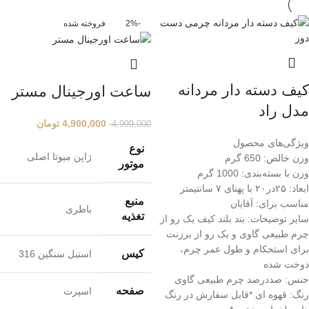
-2%
فروخته شده
کیف دسته دار مردانه
ساعت اورجینال مستر
مدل راد
4,900,000
تومان
4,999,000
ویژگی‌های محصول
نوع
ژاپن میوتا اصلی
وزن خالص:
650 گرم
موتور
وزن با بسته‌بندی:
1000 گرم
ابعاد:
۲۵در۲۰ با پهنای ۷ سانتیمتر
منبع
مناسب برای:
آقایان
باطری
تغذیه
سایر توضیحات:
بند بلند کیف یک رو از
چرم طبیعی گاوی و یک رو از برزنت
برای استحکام و طول عمر چرم،
کیس
استیل سنگین 316
دوخت شده
جنس:
صددرصد چرم طبیعی گاوی
صفحه
اسپرت
رنگ:
قهوه ای *قابل سفارش در رنگ